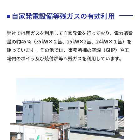
自家発電設備等残ガスの有効利用
弊社では残ガスを利用して自家発電を行っており、電力消費
量の約45％（35kW×２基、25kW×2基、24kW×１基）を
賄っています。 その他では、事務所棟の空調（GHP）や工
場内のボイラ及び焼付炉等へ残ガスを利用しています。