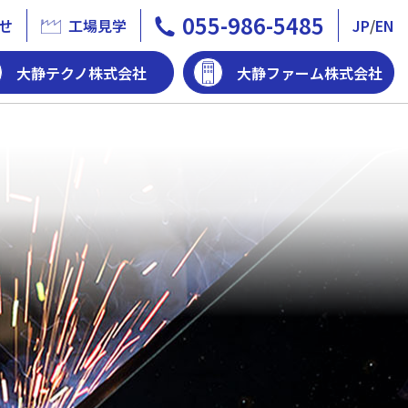
055-986-5485
せ
工場見学
JP
/
EN
大静テクノ株式会社
大静ファーム株式会社