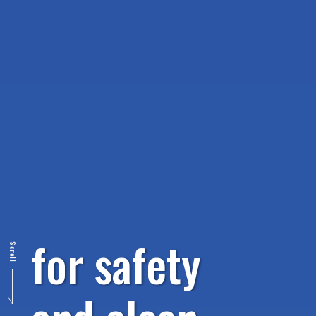
f
o
r
s
a
f
e
t
y
Scroll