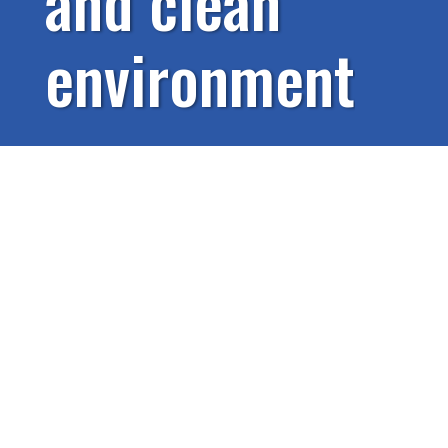
a
n
d
c
l
e
a
n
e
n
v
i
r
o
n
m
e
n
t
弊社は、1966年７月にLPガス容器再検査所として設立し、
その後は皆様のご支援を頂きながらお客様に安心してご使